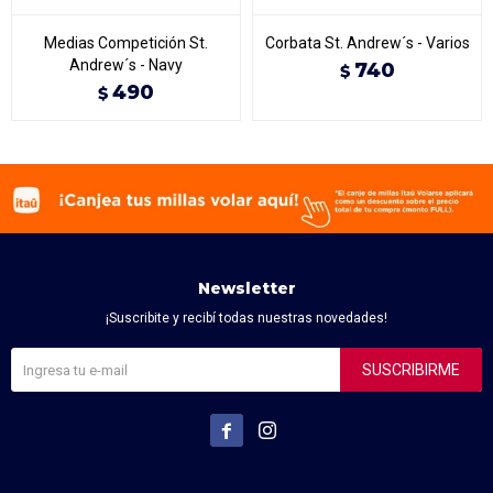
Medias Competición St.
Corbata St. Andrew´s - Varios
Andrew´s - Navy
740
$
490
$
Newsletter
¡Suscribite y recibí todas nuestras novedades!
SUSCRIBIRME

