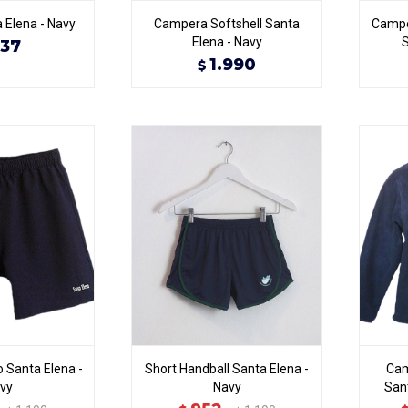
 Elena - Navy
Campera Softshell Santa
Campe
Elena - Navy
S
37
1.990
$
o Santa Elena -
Short Handball Santa Elena -
Cam
vy
Navy
Sant