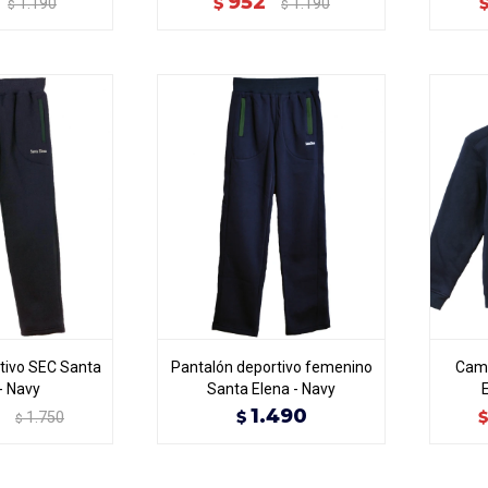
952
$
1.190
1.190
$
$
tivo SEC Santa
Pantalón deportivo femenino
Camp
- Navy
Santa Elena - Navy
1.490
$
1.750
$