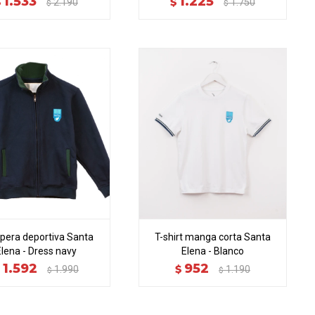
1.533
1.225
$
$
2.190
1.750
$
$
era deportiva Santa
T-shirt manga corta Santa
Elena - Dress navy
Elena - Blanco
1.592
952
$
$
1.990
1.190
$
$