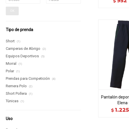
952
$
OK
Tipo de prenda
Short
(1)
Camperas de Abrigo
(2)
Equipos Deportivos
(5)
Morral
(1)
Polar
(1)
Prendas para Competición
(4)
Remera Polo
(2)
Short Pollera
(1)
Pantalón depor
Túnicas
(1)
Elena 
1.225
$
Uso