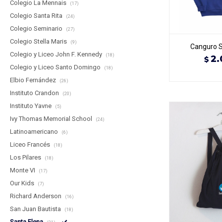
Colegio La Mennais
(17)
Colegio Santa Rita
(24)
Colegio Seminario
(27)
Colegio Stella Maris
(9)
Canguro S
Colegio y Liceo John F. Kennedy
(18)
2.
$
Colegio y Liceo Santo Domingo
(18)
Elbio Fernández
(26)
Instituto Crandon
(20)
Instituto Yavne
(5)
Ivy Thomas Memorial School
(24)
Latinoamericano
(6)
Liceo Francés
(18)
Los Pilares
(18)
Monte VI
(17)
Our Kids
(7)
Richard Anderson
(16)
San Juan Bautista
(18)
Santa Elena