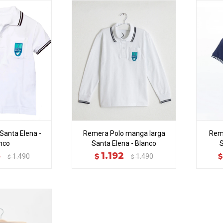
Santa Elena -
Remera Polo manga larga
Reme
nco
Santa Elena - Blanco
S
3
1.192
$
$
1.490
1.490
$
$