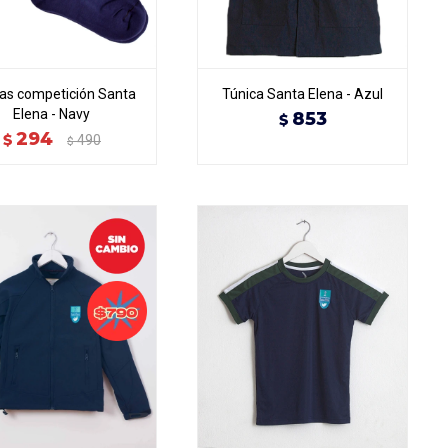
as competición Santa
Túnica Santa Elena - Azul
Elena - Navy
853
$
294
$
490
$