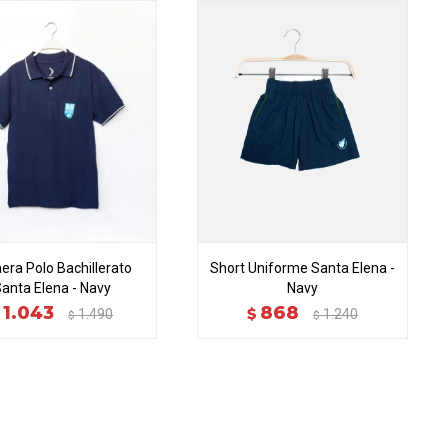
ra Polo Bachillerato
Short Uniforme Santa Elena -
anta Elena - Navy
Navy
1.043
868
$
1.490
1.240
$
$