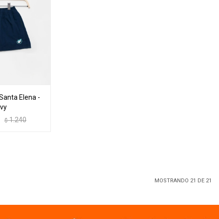
 Santa Elena -
vy
1.240
$
MOSTRANDO
21
DE
21