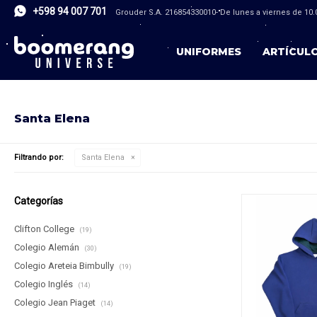
+598 94 007 701
Grouder S.A. 216854330010- De lunes a viernes de 10.0
UNIFORMES
ARTÍCUL
Santa Elena
Filtrando por:
Santa Elena
Categorías
Clifton College
(19)
Colegio Alemán
(30)
Colegio Areteia Bimbully
(19)
Colegio Inglés
(14)
Colegio Jean Piaget
(14)