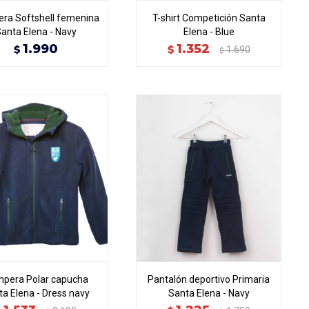
ra Softshell femenina
T-shirt Competición Santa
anta Elena - Navy
Elena - Blue
1.990
1.352
$
$
1.690
$
pera Polar capucha
Pantalón deportivo Primaria
a Elena - Dress navy
Santa Elena - Navy