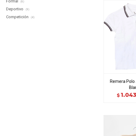
Formal
(6)
Deportivo
(9)
Competición
(4)
Remera Polo 
Bla
1.04
$