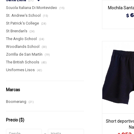
(21)
Mochila Santa
Scuola Italiana Di Montevideo
(15)
6
$
St. Andrew's School
(15)
St Patrick's College
(24)
St Brendan's
(24)
The Anglo School
(24)
Woodlands School
(30)
Zorrilla de San Martín
(19)
The British Schools
(43)
Uniformes Lisos
(42)
Marcas
Boomerang
(21)
Precio
($)
Short deportiv
Na