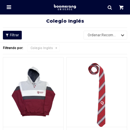

Colegio Inglés
Recomendados
Filtrando por:
Colegio Inglés