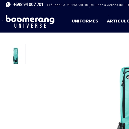
+598 94 007 701
Grouder S.A. 216854330010- De lunes a viernes de 10.0
UNIFORMES
ARTÍCUL