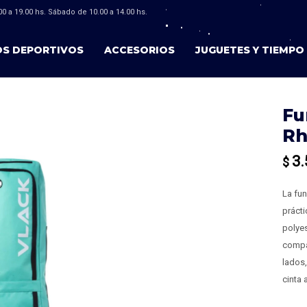
0 a 19.00 hs. Sábado de 10.00 a 14.00 hs.
OS DEPORTIVOS
ACCESORIOS
JUGUETES Y TIEMPO 
Fu
Rh
3.
$
La fu
práct
polyes
compa
lados,
cinta 