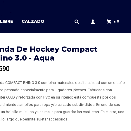
LIBRE
CALZADO
0
$
nda De Hockey Compact
ino 3.0 - Aqua
590
nda COMPACT RHINO 3.0 combina materiales de alta calidad con un diseño
ico pensado especialmente para jugadores jóvenes. Fabricada con
ter 600D y reforzada con PVC en su interior, está compuesta por dos
rtimientos amplios para ropa y/o calzado subdivididos. En uno de sus
 un bolsillo multiuso y una malla para guardar las canilleras. En el otro, una
a lo largo que permite sujetar accesorios.