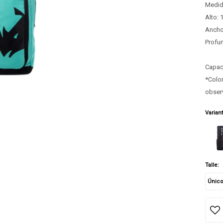
Medid
Alto: 
Ancho
Profu
Capac
*Color
obser
Varian
Talle:
Únic