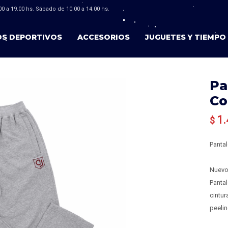
0 a 19.00 hs. Sábado de 10.00 a 14.00 hs.
OS DEPORTIVOS
ACCESORIOS
JUGUETES Y TIEMPO 
Pa
Co
1.
$
Panta
Nuevo
Pantal
cintur
peelin