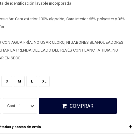
ta de identificación lavable incorporada
ición: Cara exterior 100% algodón, Cara interior 65% polyester y 35%
ón.
 CON AGUA FRÍA. NO USAR CLORO, NI JABONES BLANQUEADORES.
HAR LA PRENDA DEL LADO DEL REVÉS CON PLANCHA TIBIA. NO
AR EN SECO.
S
M
L
XL
COMPRAR
1
todos y costos de envío