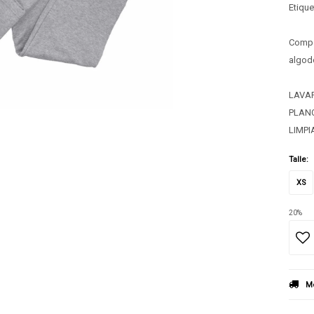
Etique
Compos
algod
LAVAR
PLANC
LIMPI
Talle:
XS
20%
Mé