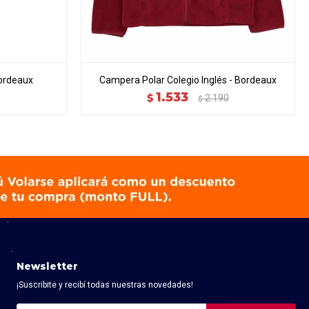
Bordeaux
Campera Polar Colegio Inglés - Bordeaux
1.533
$
2.190
$
Newsletter
¡Suscribite y recibí todas nuestras novedades!