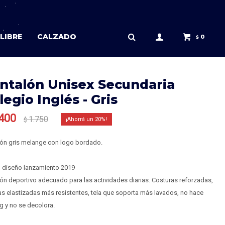
LIBRE
CALZADO
0
$
ntalón Unisex Secundaria
legio Inglés - Gris
400
1.750
20
$
lón gris melange con logo bordado.
 diseño lanzamiento 2019
ón deportivo adecuado para las actividades diarias. Costuras reforzadas,
as elastizadas más resistentes, tela que soporta más lavados, no hace
g y no se decolora.