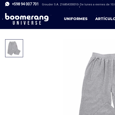
+598 94 007 701
Grouder S.A. 216854330010- De lunes a viernes de 10.0
UNIFORMES
ARTÍCUL