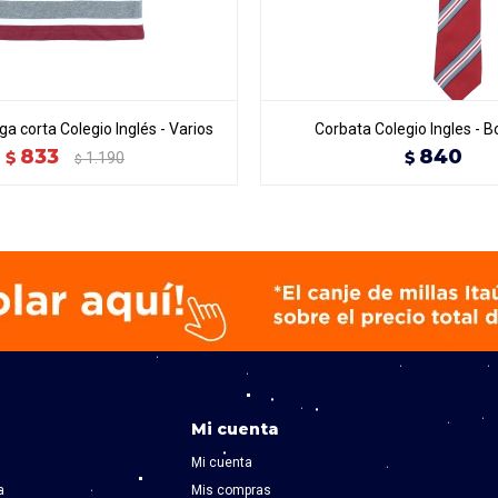
a corta Colegio Inglés - Varios
Corbata Colegio Ingles - 
833
840
$
$
1.190
$
Mi cuenta
Mi cuenta
a
Mis compras