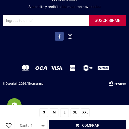
¡Suscribite y recibí todas nuestras novedades!
SUSCRIBIRME


© Copyright 2026 / Boomerang
S
M
L
XL
XXL
Fenicio
1
COMPRAR