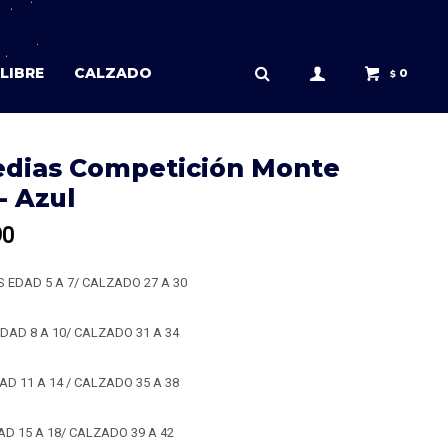
LIBRE
CALZADO
0
$
dias Competición Monte
 - Azul
90
XS EDAD 5 A 7/ CALZADO 27 A 30
 EDAD 8 A 10/ CALZADO 31 A 34
AD 11 A 14 / CALZADO 35 A 38
AD 15 A 18/ CALZADO 39 A 42