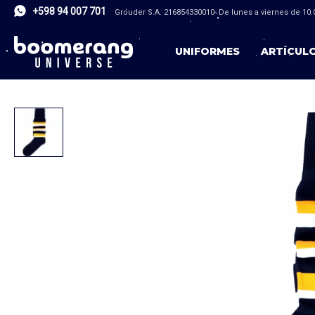
+598 94 007 701
Grouder S.A. 216854330010- De lunes a viernes de 10.0
UNIFORMES
ARTÍCUL