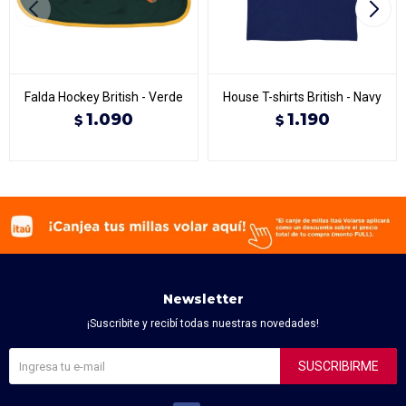
Falda Hockey British - Verde
House T-shirts British - Navy
1.090
1.190
$
$
Newsletter
¡Suscribite y recibí todas nuestras novedades!
SUSCRIBIRME