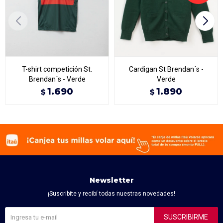
T-shirt competición St.
Cardigan St Brendan´s -
Brendan´s - Verde
Verde
1.690
1.890
$
$
Newsletter
¡Suscribite y recibí todas nuestras novedades!
SUSCRIBIRME