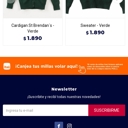
Cardigan St Brendan´s -
Sweater - Verde
Verde
1.890
$
1.890
$
Newsletter
¡Suscribite y recibí todas nuestras novedades!
SUSCRIBIRME

