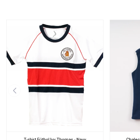
T-shirt Fútbol Ivy Thomas - Navy
Chalec