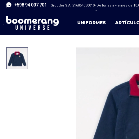
+598 94 007 701
Grouder S.A. 216854330010- De lunes a viernes de 10.0
UNIFORMES
ARTÍCUL