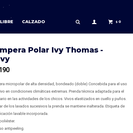
LIBRE
CALZADO
0
$
mpera Polar Ivy Thomas -
vy
190
ra micropolar de alta densidad, bondeado (doble) Concebida para el uso
ivo en condiciones climáticas extremas. Prenda técnica adaptada para el
ario en las actividades de los chicos. Vivos elastizados en cuello y puños.
r de los lavados sucesivos la prenda se mantiene inalterada. Etiqueta de
ficación lavable incorporada.
oliéster.
o antipeeling.