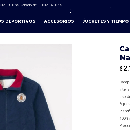
0 a 19.00 hs. Sábado de 10.00 a 14.00 hs.
OS DEPORTIVOS
ACCESORIOS
JUGUETES Y TIEMPO 
Ca
Na
2.
$
Campe
intens
uso di
A pesa
identi
100% p
Proces