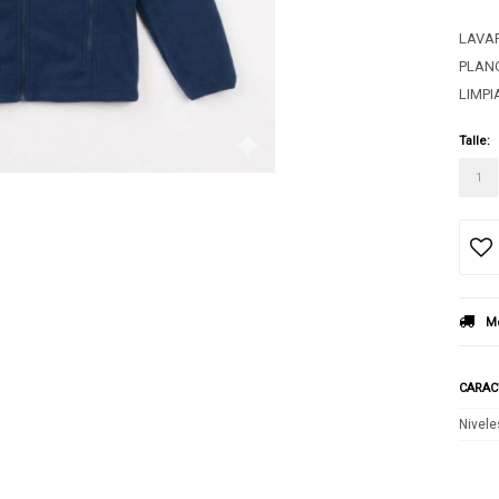
LAVAR
PLANC
LIMPI
Talle:
1
Mé
CARAC
Nivele