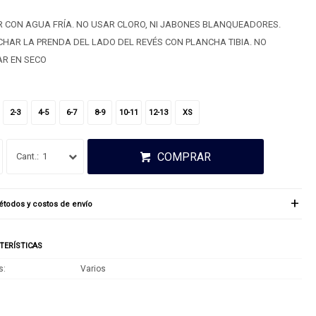
 CON AGUA FRÍA. NO USAR CLORO, NI JABONES BLANQUEADORES.
HAR LA PRENDA DEL LADO DEL REVÉS CON PLANCHA TIBIA. NO
AR EN SECO
2-3
4-5
6-7
8-9
10-11
12-13
XS
COMPRAR
1
todos y costos de envío
TERÍSTICAS
s
Varios