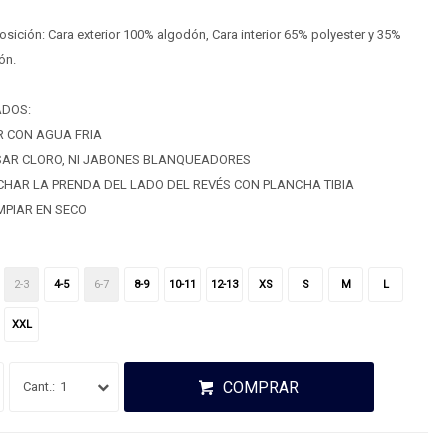
ición: Cara exterior 100% algodón, Cara interior 65% polyester y 35%
ón.
ADOS:
R CON AGUA FRIA
SAR CLORO, NI JABONES BLANQUEADORES
HAR LA PRENDA DEL LADO DEL REVÉS CON PLANCHA TIBIA
MPIAR EN SECO
2-3
4-5
6-7
8-9
10-11
12-13
XS
S
M
L
XXL
COMPRAR
1