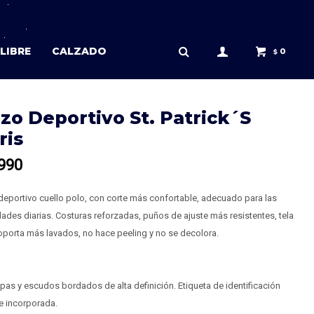
LIBRE
CALZADO
0
$
zo Deportivo St. Patrick´s
ris
990
eportivo cuello polo, con corte más confortable, adecuado para las
dades diarias. Costuras reforzadas, puños de ajuste más resistentes, tela
porta más lavados, no hace peeling y no se decolora.
as y escudos bordados de alta definición. Etiqueta de identificación
e incorporada.