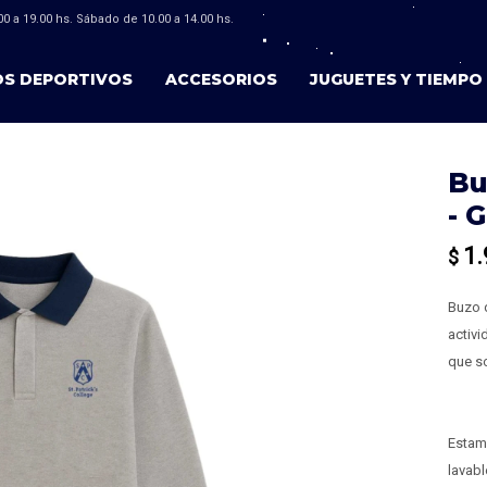
0 a 19.00 hs. Sábado de 10.00 a 14.00 hs.
OS DEPORTIVOS
ACCESORIOS
JUGUETES Y TIEMPO 
Bu
- G
1.
$
Buzo d
activi
que so
Estamp
lavabl