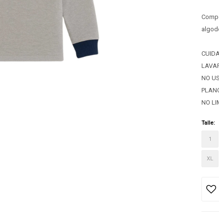
Compos
algod
CUID
LAVA
NO U
PLANC
NO LI
Talle:
1
XL