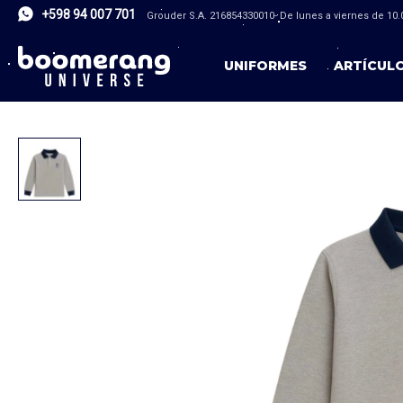
+598 94 007 701
Grouder S.A. 216854330010- De lunes a viernes de 10.0
UNIFORMES
ARTÍCUL