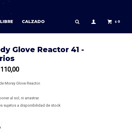
LIBRE
CALZADO
0
$
dy Glove Reactor 41 -
rios
110,00
de Morey Glove Reactor.
oner al sol, ni arrastrar.
s sujetos a disponibilidad de stock
s