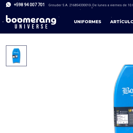
+598 94 007 701
Grouder S.A. 216854330010- De lunes a viernes de 10.0
UNIFORMES
ARTÍCUL