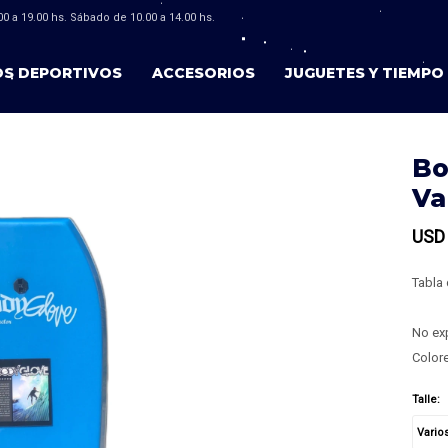
0 a 19.00 hs. Sábado de 10.00 a 14.00 hs.
OS DEPORTIVOS
ACCESORIOS
JUGUETES Y TIEMPO 
Bo
Va
USD
Tabla 
No exp
Colore
Talle:
Vario