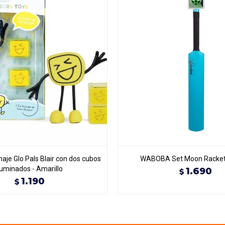
aje Glo Pals Blair con dos cubos
WABOBA Set Moon Racket 
luminados - Amarillo
1.690
$
1.190
$