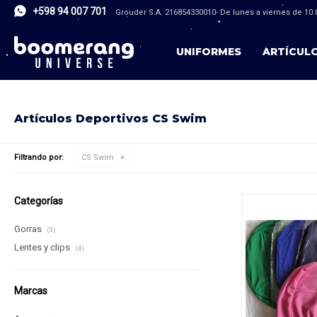
+598 94 007 701
Grouder S.A. 216854330010- De lunes a viernes de 10.0
UNIFORMES
ARTÍCUL
Artículos Deportivos CS Swim
Filtrando por:
CS Swim
Categorías
Gorras
(3)
Lentes y clips
(4)
Marcas