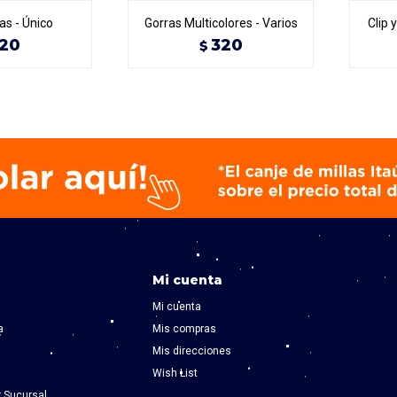
as - Único
Gorras Multicolores - Varios
Clip 
20
320
$
Mi cuenta
Mi cuenta
a
Mis compras
Mis direcciones
Wish List
r Sucursal