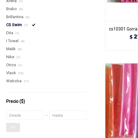
Arena
(1)
Brabo
(6)
Brillantina
(3)
CS Swim
(7)
cs10301 Gorra l
Dita
(1)
2
$
I Towel
(4)
Malik
(9)
Nike
(1)
Otros
(1)
Vlack
(12)
Waboba
(11)
Precio
($)
OK