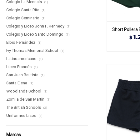
Colegio La Mennais
(1)
Colegio Santa Rita
(1)
Colegio Seminario
(1)
Colegio y Liceo John F. Kennedy
(1)
Short Pollera 
Colegio y Liceo Santo Domingo
(1)
1.
$
Elbio Fernández
(1)
Ivy Thomas Memorial School
(1)
Latinoamericano
(1)
Liceo Francés
(1)
San Juan Bautista
(1)
Santa Elena
(1)
Woodlands School
(1)
Zorrilla de San Martín
(1)
The British Schools
(2)
Uniformes Lisos
(2)
Marcas