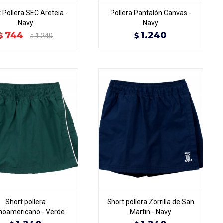
 Pollera SEC Areteia -
Pollera Pantalón Canvas -
Navy
Navy
744
1.240
$
$
1.240
$
Short pollera
Short pollera Zorrilla de San
inoamericano - Verde
Martin - Navy