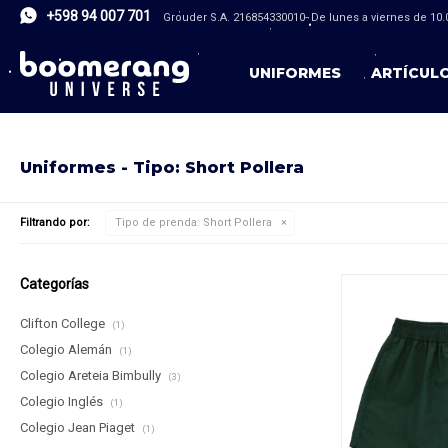
+598 94 007 701
Grouder S.A. 216854330010- De lunes a viernes de 10.0
UNIFORMES
ARTÍCUL
Uniformes - Tipo: Short Pollera
Filtrando por:
Tipo de prenda:
Short Pollera
Categorías
Clifton College
(1)
Colegio Alemán
(1)
Colegio Areteia Bimbully
(3)
Colegio Inglés
(1)
Colegio Jean Piaget
(1)