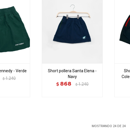
Kennedy - Verde
Short pollera Santa Elena -
Sho
Navy
Cole
1.240
$
868
$
1.240
$
MOSTRANDO
24
DE
24