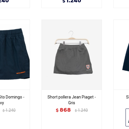
240
1.240
$
 Sto Domingo -
Short pollera Jean Piaget -
S
vy
Gris
868
$
1.240
1.240
$
$