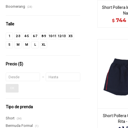
Boomerang
Short Pollera I
(24)
Na
744
$
Talle
1
2-3
4-5
6-7
8-9
10-11
12-13
XS
S
M
M
L
XL
Precio
($)
OK
Tipo de prenda
Short Pollera
Short
(34)
Rita 
Bermuda Formal
(1)