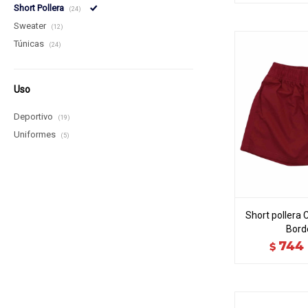
Short Pollera
(24)
Sweater
(12)
Túnicas
(24)
Uso
Deportivo
(19)
Uniformes
(5)
Short pollera C
Bord
744
$