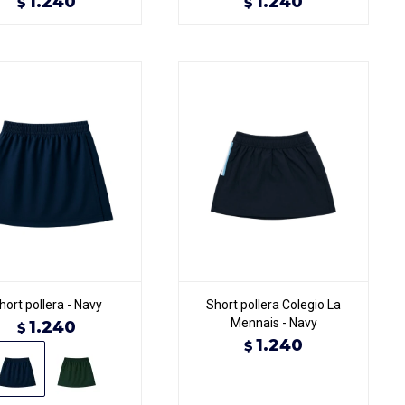
1.240
1.240
$
$
hort pollera - Navy
Short pollera Colegio La
Mennais - Navy
1.240
$
1.240
$