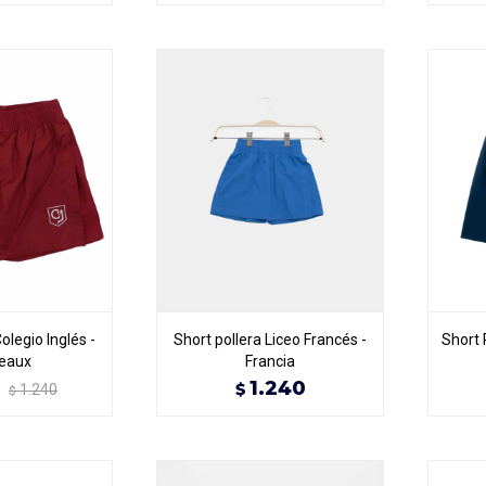
olegio Inglés -
Short pollera Liceo Francés -
Short 
eaux
Francia
1.240
$
1.240
$