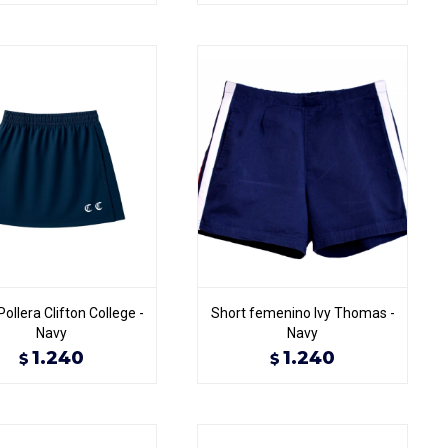
Pollera Clifton College -
Short femenino Ivy Thomas -
Navy
Navy
1.240
1.240
$
$