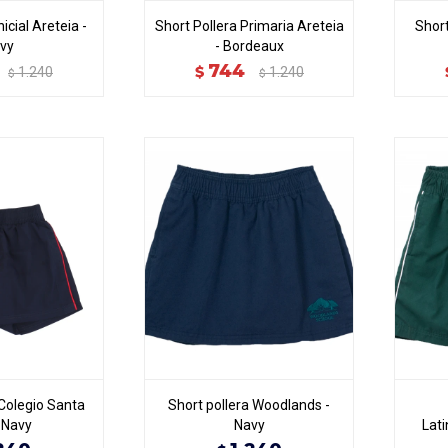
nicial Areteia -
Short Pollera Primaria Areteia
Short
vy
- Bordeaux
744
$
1.240
1.240
$
$
 Colegio Santa
Short pollera Woodlands -
- Navy
Navy
Lat