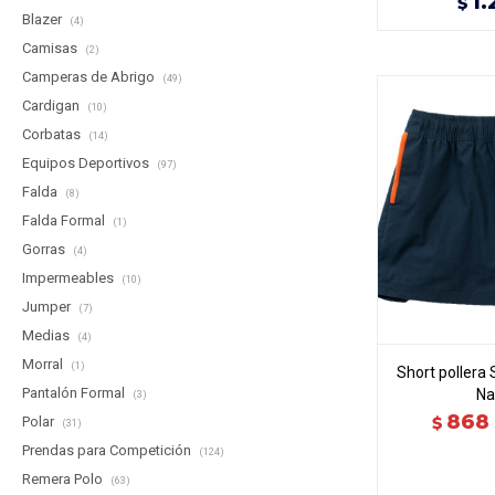
1.
$
Blazer
(4)
Camisas
(2)
Camperas de Abrigo
(49)
Cardigan
(10)
Corbatas
(14)
Equipos Deportivos
(97)
Falda
(8)
Falda Formal
(1)
Gorras
(4)
Impermeables
(10)
Jumper
(7)
Medias
(4)
Morral
(1)
Short pollera
Pantalón Formal
Na
(3)
868
$
Polar
(31)
Prendas para Competición
(124)
Remera Polo
(63)