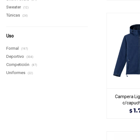
Sweater
(12)
Túnicas
(24)
Uso
Formal
(197)
Deportivo
(304)
Competición
(87)
Uniformes
(22)
Campera Ligh
c/capuch
1.
$