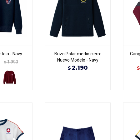
teia - Navy
Buzo Polar medio cierre
Cang
Nuevo Modelo - Navy
1.990
$
2.190
$
$