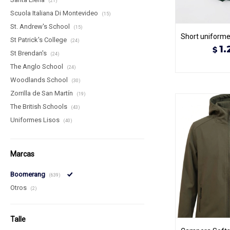
(21)
Scuola Italiana Di Montevideo
(15)
St. Andrew's School
(15)
Short uniforme 
St Patrick's College
(24)
1.
$
St Brendan's
(24)
The Anglo School
(24)
Woodlands School
(30)
Zorrilla de San Martín
(19)
The British Schools
(43)
Uniformes Lisos
(40)
Marcas
Boomerang
(639)
Otros
(2)
Talle