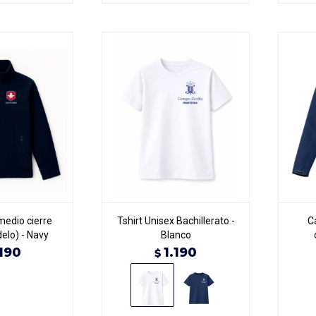
medio cierre
Tshirt Unisex Bachillerato -
C
elo) - Navy
Blanco
190
1.190
$