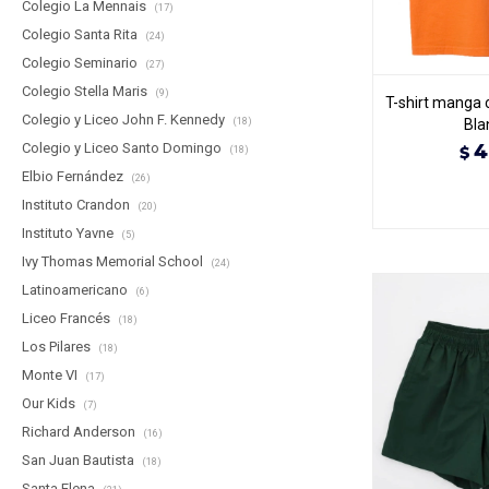
Colegio La Mennais
(17)
Colegio Santa Rita
(24)
Colegio Seminario
(27)
Colegio Stella Maris
(9)
T-shirt manga c
Colegio y Liceo John F. Kennedy
(18)
Bla
Colegio y Liceo Santo Domingo
4
$
(18)
Elbio Fernández
(26)
Instituto Crandon
(20)
Instituto Yavne
(5)
Ivy Thomas Memorial School
(24)
Latinoamericano
(6)
Liceo Francés
(18)
Los Pilares
(18)
Monte VI
(17)
Our Kids
(7)
Richard Anderson
(16)
San Juan Bautista
(18)
Santa Elena