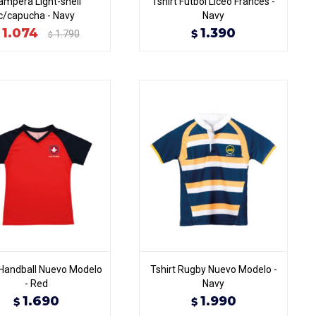
ampera Light-shell
Tshirt Fútbol Liceo Francés -
c/capucha - Navy
Navy
1.074
1.390
$
1.790
$
 Handball Nuevo Modelo
Tshirt Rugby Nuevo Modelo -
- Red
Navy
1.690
1.990
$
$