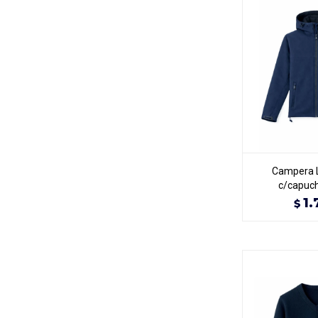
Campera L
c/capuch
1.
$