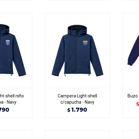
t-shell niño
Campera Light-shell
Buzo 
a - Navy
c/capucha - Navy
$
790
1.790
$