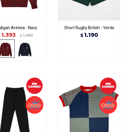
digan Areteia - Navy
Short Rugby British - Verde
1.393
1.190
$
$
1.990
$