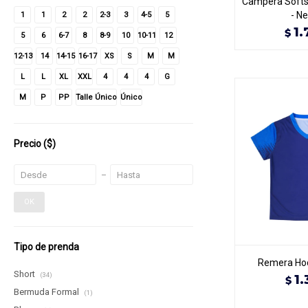
Campera Softs
- N
1
1
2
2
2-3
3
4-5
5
1.
$
5
6
6-7
8
8-9
10
10-11
12
12-13
14
14-15
16-17
XS
S
M
M
L
L
XL
XXL
4
4
4
G
M
P
PP
Talle Único
Único
Precio
($)
OK
Tipo de prenda
Remera Hoc
Short
(34)
1.
$
Bermuda Formal
(1)