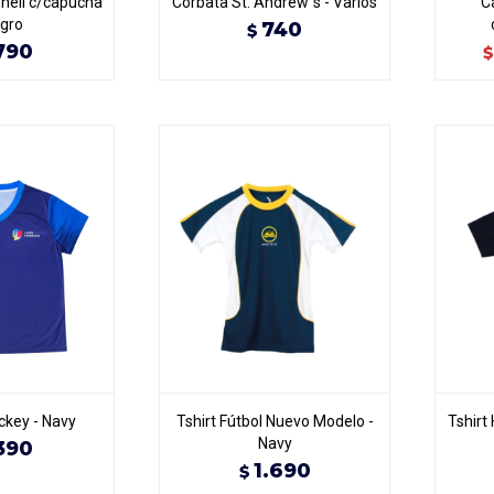
hell c/capucha
Corbata St. Andrew´s - Varios
C
egro
740
$
790
$
key - Navy
Tshirt Fútbol Nuevo Modelo -
Tshirt
Navy
390
1.690
$