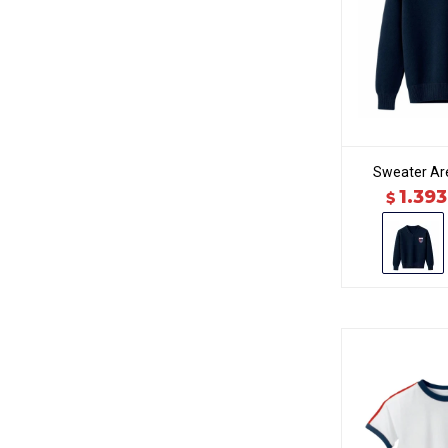
Sweater Are
1.393
$