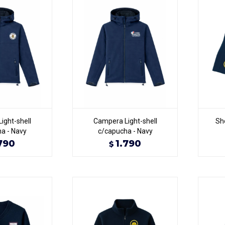
ight-shell
Campera Light-shell
Sh
a - Navy
c/capucha - Navy
790
1.790
$