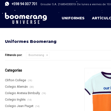
+598 94 007 701
Grouder S.A. 216854330010- De lunes a viernes de 10.0
UNIFORMES
ARTÍCUL
Uniformes Boomerang
Filtrando por:
Boomerang
Categorías
Clifton College
(19)
Colegio Alemán
(30)
Colegio Areteia Bimbully
(19)
Colegio Inglés
(14)
Colegio Jean Piaget
(14)