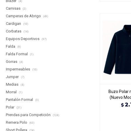
Blazer
(4)
Camisas
(2)
Camperas de Abrigo
(49)
Cardigan
(10)
Corbatas
(14)
Equipos Deportivos
(97)
Falda
(8)
Falda Formal
(1)
Gorras
(4)
Impermeables
(10)
Jumper
(7)
Medias
(4)
Buzo Polar 
Morral
(1)
(Nuevo Mod
Pantalón Formal
(3)
2.
$
Polar
(31)
Prendas para Competición
(124)
Remera Polo
(63)
Short Pollera
(24)