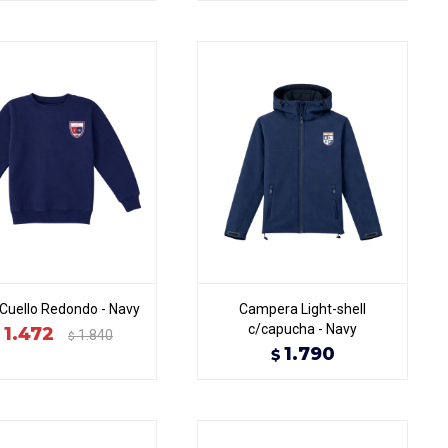
Cuello Redondo - Navy
Campera Light-shell
c/capucha - Navy
1.472
1.840
$
1.790
$