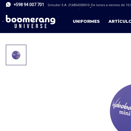
+598 94 007 701
Grouder S.A. 216854330010- De lunes a viernes de 10.0
UNIFORMES
ARTÍCUL