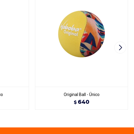
co
Original Ball - Único
640
$