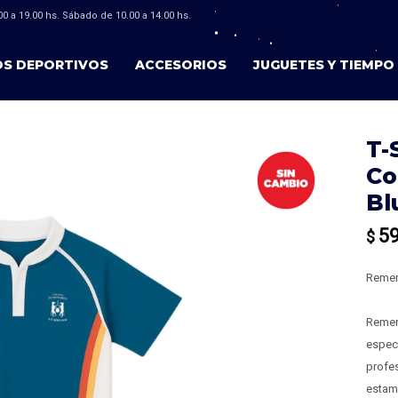
0 a 19.00 hs. Sábado de 10.00 a 14.00 hs.
OS DEPORTIVOS
ACCESORIOS
JUGUETES Y TIEMPO 
T-
Co
Bl
5
$
Remer
Remera
especi
profes
estam