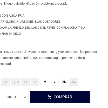
s. Etiqueta de identificación lavable incorporada.
R CON AGUA FRÍA
SAR CLORO, NI JABONES BLANQUEADORES
HAR LA PRENDA DEL LADO DEL REVÊS CON PLANCHA TIBIA
MPIAR EN SECO
fa HDC es parte del inventario Boomerang y se completan los pedidos
tintamente con prendas HDC o Boomerang dependiendo de la
niblidad
10-11
12-13
XS
S
M
L
XL
XXL
COMPRAR
1