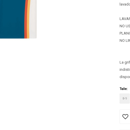
lavado
LAVA
NO U
PLANC
NO LI
La gri
indis
dispo
Talle:
8-9