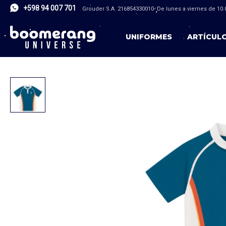
+598 94 007 701
Grouder S.A. 216854330010- De lunes a viernes de 10.0
UNIFORMES
ARTÍCUL