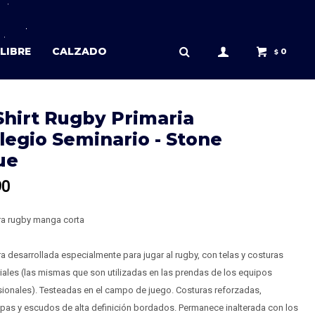
LIBRE
CALZADO
0
$
Shirt Rugby Primaria
legio Seminario - Stone
ue
90
a rugby manga corta
 desarrollada especialmente para jugar al rugby, con telas y costuras
ales (las mismas que son utilizadas en las prendas de los equipos
ionales). Testeadas en el campo de juego. Costuras reforzadas,
pas y escudos de alta definición bordados. Permanece inalterada con los