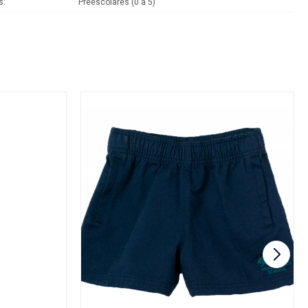
s
Preescolares (0 a 5)