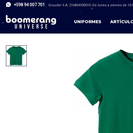
+598 94 007 701
Grouder S.A. 216854330010- De lunes a viernes de 10.0
UNIFORMES
ARTÍCUL