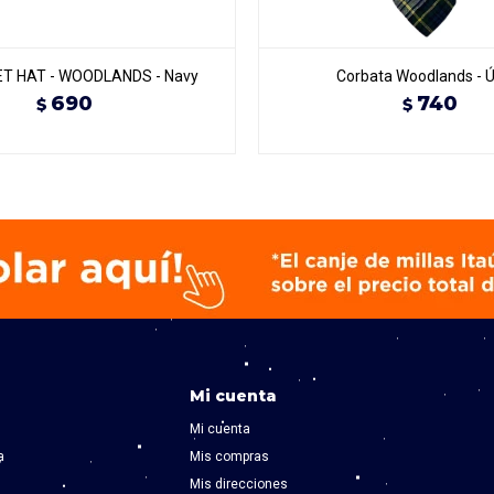
ET HAT - WOODLANDS - Navy
Corbata Woodlands - Ú
690
740
$
$
Mi cuenta
Mi cuenta
a
Mis compras
Mis direcciones