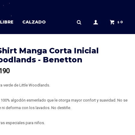
LIBRE
CALZADO
0
$
Shirt Manga Corta Inicial
odlands - Benetton
190
a verde de Little Woodlands.
t 100% algodón esmerilado que le otorga mayor confort y suavidad. No se
 ni deforma con los lavados. No destiñe.
as especiales para niños.