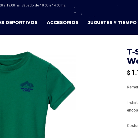
0 a 19.00 hs. Sábado de 10.00 a 14.00 hs.
OS DEPORTIVOS
ACCESORIOS
JUGUETES Y TIEMPO 
T-
Wo
1.
$
Remer
T-shir
encoje
Costur