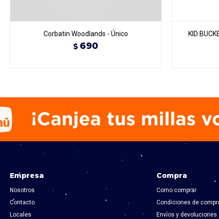
Corbatin Woodlands - Único
KID BUCK
690
$
Empresa
Compra
Nosotros
Como comprar
Contacto
Condiciones de compr
Locales
Envíos y devoluciones