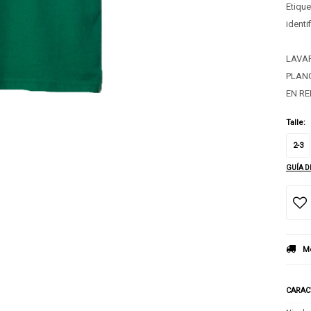
Etique
identi
LAVAR
PLANC
EN R
Talle:
2-3
GUÍA D
Mé
CARAC