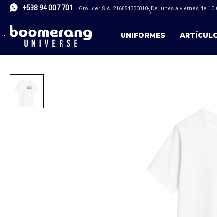
+598 94 007 701
Grouder S.A. 216854330010- De lunes a viernes de 10.0
UNIFORMES
ARTÍCUL