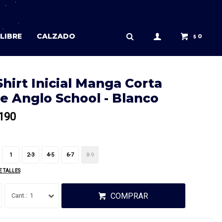
LIBRE
CALZADO
0
$
Shirt Inicial Manga Corta
e Anglo School - Blanco
190
1
2-3
4-5
6-7
8-9
E TALLES
COMPRAR
1