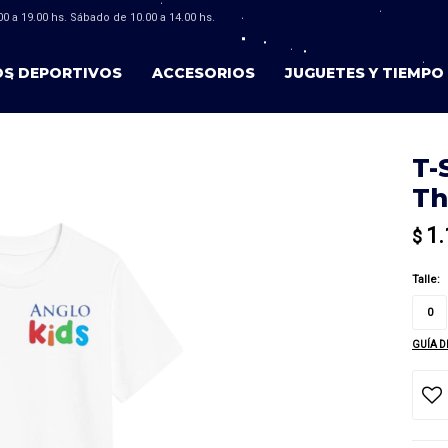
0 a 19.00 hs. Sábado de 10.00 a 14.00 hs.
OS DEPORTIVOS
ACCESORIOS
JUGUETES Y TIEMPO 
T-
Th
1.
$
Talle:
0
GUÍA D