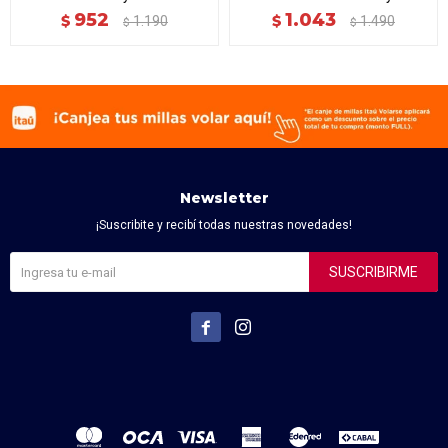
952
1.043
$
$
1.190
1.490
$
$
Newsletter
¡Suscribite y recibí todas nuestras novedades!
SUSCRIBIRME

