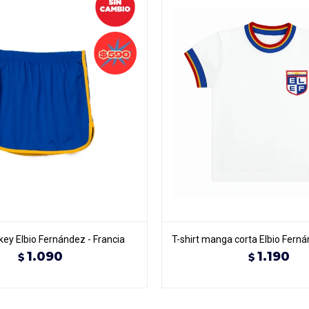
key Elbio Fernández - Francia
T-shirt manga corta Elbio Ferná
1.090
1.190
$
$