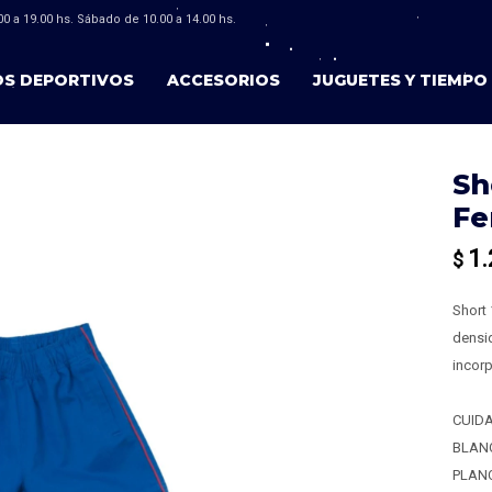
0 a 19.00 hs. Sábado de 10.00 a 14.00 hs.
OS DEPORTIVOS
ACCESORIOS
JUGUETES Y TIEMPO 
Sh
Fe
1.
$
Short 
densid
incor
CUIDA
BLAN
PLANC