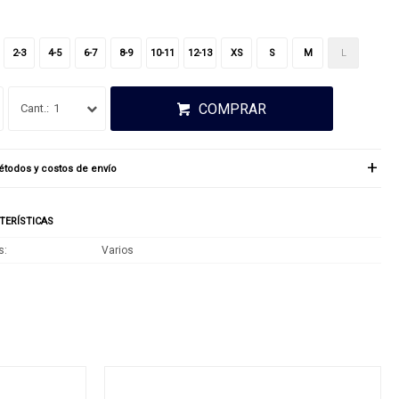
2-3
4-5
6-7
8-9
10-11
12-13
XS
S
M
L
COMPRAR
1
todos y costos de envío
TERÍSTICAS
s
Varios