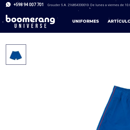
+598 94 007 701
Grouder S.A. 216854330010- De lunes a viernes de 10.0
UNIFORMES
ARTÍCUL