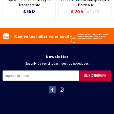
Impermeable Colegio Inglés -
Short deportivo Colegio Inglés
Transparente
- Bordeaux
150
744
$
$
1.240
$
Newsletter
¡Suscribite y recibí todas nuestras novedades!
SUSCRIBIRME

