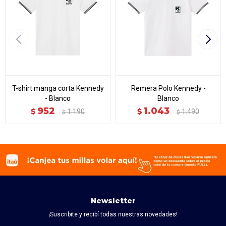
T-shirt manga corta Kennedy
Remera Polo Kennedy -
- Blanco
Blanco
952
1.043
$
$
1.190
1.490
$
$
Newsletter
¡Suscribite y recibí todas nuestras novedades!