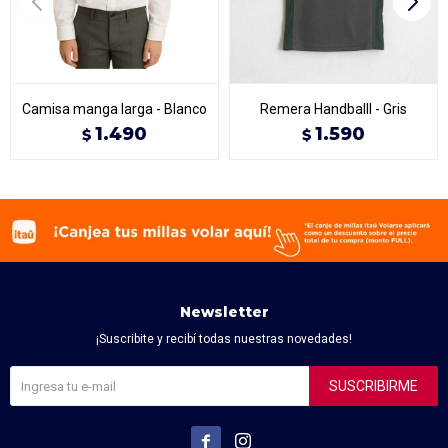
Camisa manga larga - Blanco
Remera Handballl - Gris
1.490
1.590
$
$
Newsletter
¡Suscribite y recibí todas nuestras novedades!
SUSCRIBIRME

