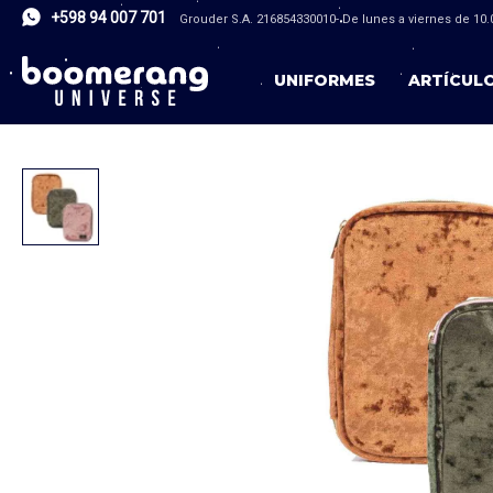
+598 94 007 701
Grouder S.A. 216854330010- De lunes a viernes de 10.0
UNIFORMES
ARTÍCUL