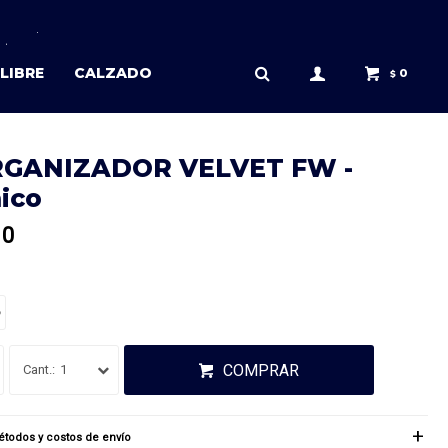
LIBRE
CALZADO
0
$
GANIZADOR VELVET FW -
ico
10
o
COMPRAR
1
todos y costos de envío