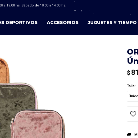
0 a 19.00 hs. Sábado de 10.00 a 14.00 hs.
OS DEPORTIVOS
ACCESORIOS
JUGUETES Y TIEMPO 
OR
Ún
8
$
Talle:
Únic
Mé