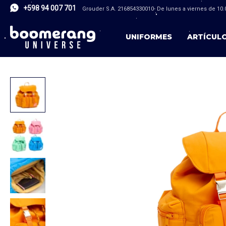
+598 94 007 701
Grouder S.A. 216854330010- De lunes a viernes de 10.0
UNIFORMES
ARTÍCUL