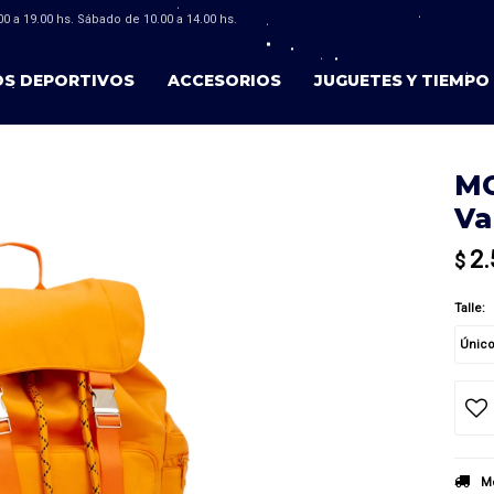
0 a 19.00 hs. Sábado de 10.00 a 14.00 hs.
OS DEPORTIVOS
ACCESORIOS
JUGUETES Y TIEMPO 
MO
Va
2.
$
Talle:
Únic
Mé