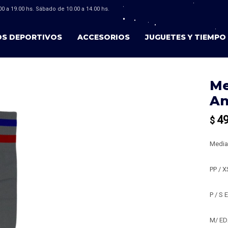
0 a 19.00 hs. Sábado de 10.00 a 14.00 hs.
OS DEPORTIVOS
ACCESORIOS
JUGUETES Y TIEMPO 
Me
An
4
$
Media
PP / 
P / S
M/ ED