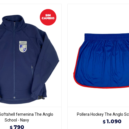
oftshell femenina The Anglo
Pollera Hockey The Anglo Sch
School - Navy
1.090
$
790
$