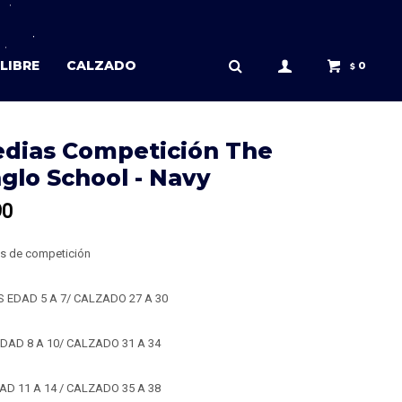
LIBRE
CALZADO
0
$
dias Competición The
glo School - Navy
90
s de competición
XS EDAD 5 A 7/ CALZADO 27 A 30
 EDAD 8 A 10/ CALZADO 31 A 34
AD 11 A 14 / CALZADO 35 A 38