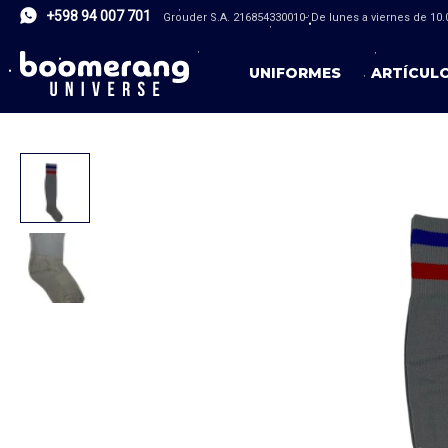
+598 94 007 701
Grouder S.A. 216854330010- De lunes a viernes de 10.0
UNIFORMES
ARTÍCUL