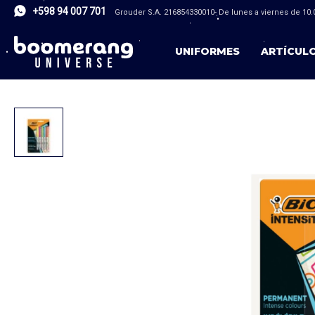
+598 94 007 701
Grouder S.A. 216854330010- De lunes a viernes de 10.0
UNIFORMES
ARTÍCUL