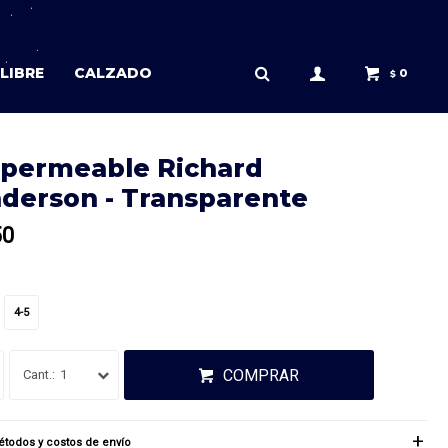
LIBRE
CALZADO
0
$
permeable Richard
derson - Transparente
50
4-5
COMPRAR
1
todos y costos de envío