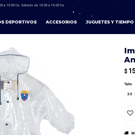
0 a 19.00 hs. Sábado de 10.00 a 14.00 hs.
OS DEPORTIVOS
ACCESORIOS
JUGUETES Y TIEMPO 
Im
An
1
$
Talle:
2-3
Mé