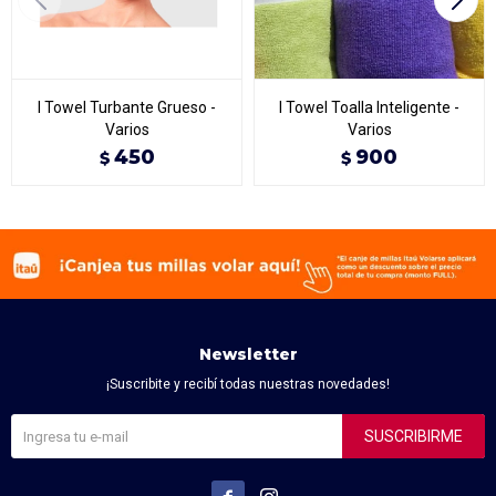
I Towel Turbante Grueso -
I Towel Toalla Inteligente -
Varios
Varios
450
900
$
$
Newsletter
¡Suscribite y recibí todas nuestras novedades!
SUSCRIBIRME