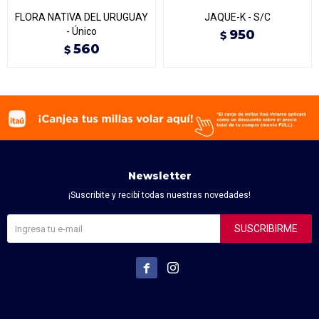
FLORA NATIVA DEL URUGUAY
JAQUE-K - S/C
- Único
950
$
560
$
Newsletter
¡Suscribite y recibí todas nuestras novedades!
SUSCRIBIRME

