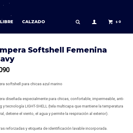
LIBRE
CALZADO
0
$
mpera Softshell Femenina
Navy
090
a softshell para chicas azul marino
ra diseñada especialmente para chicas, confortable, impermeable, anti-
g y tecnología LIGHT-SHELL (tela multicapa que mantiene la temperatura
al, detiene el viento, el agua y permite la respiración al exterior).
as reforzadas y etiqueta de identificación lavable incorporada.