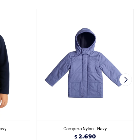
Navy
Campera Nylon - Navy
2.690
$