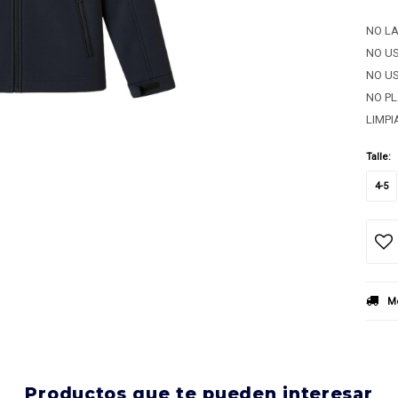
NO L
NO U
NO U
NO P
LIMPI
Talle:
4-5
Mé
productos que te pueden interesar