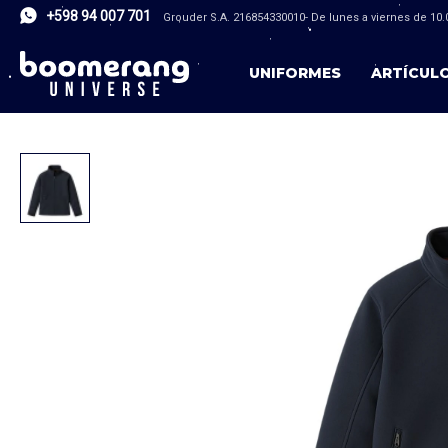
+598 94 007 701
Grouder S.A. 216854330010- De lunes a viernes de 10.0
UNIFORMES
ARTÍCUL