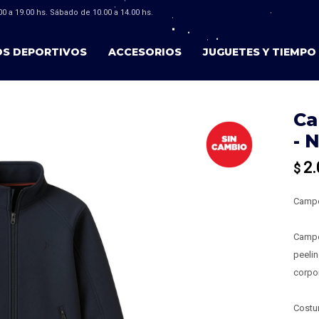
0 a 19.00 hs. Sábado de 10.00 a 14.00 hs.
OS DEPORTIVOS
ACCESORIOS
JUGUETES Y TIEMPO 
Ca
- 
2.
$
Camper
Campe
peelin
corpor
Costur