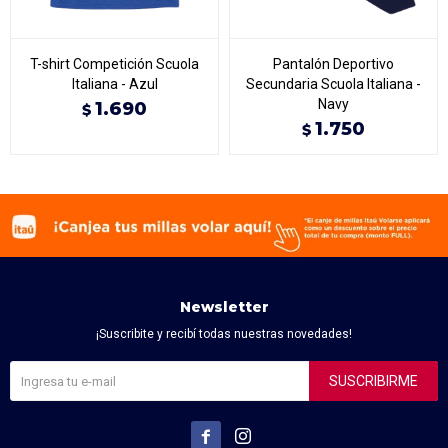
T-shirt Competición Scuola
Pantalón Deportivo
Italiana - Azul
Secundaria Scuola Italiana -
Navy
1.690
$
1.750
$
Newsletter
¡Suscribite y recibí todas nuestras novedades!
SUSCRIBIRME

