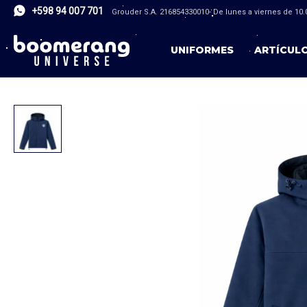
+598 94 007 701
Grouder S.A. 216854330010- De lunes a viernes de 10.0
UNIFORMES
ARTÍCUL