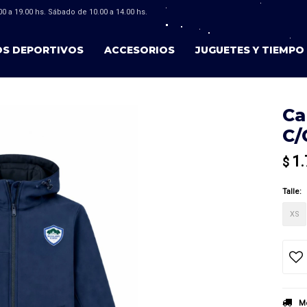
0 a 19.00 hs. Sábado de 10.00 a 14.00 hs.
OS DEPORTIVOS
ACCESORIOS
JUGUETES Y TIEMPO 
Ca
C/
1.
$
Talle:
XS
Mé