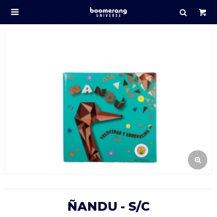

ÑANDU - S/C